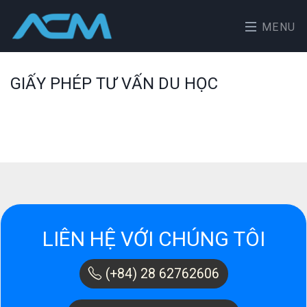
MENU
GIẤY PHÉP TƯ VẤN DU HỌC
LIÊN HỆ VỚI CHÚNG TÔI
(+84) 28 62762606