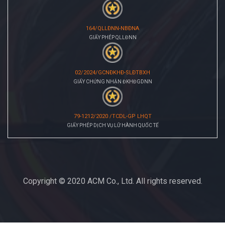
164/QLLĐNN-NBĐNA
GIẤY PHÉP QLLĐNN
02/2024/GCNĐKHĐ-SLĐTBXH
GIẤY CHỨNG NHẬN ĐKHĐGDNN
79-1212/2020 /TCDL-GP LHQT
GIẤY PHÉP DỊCH VỤ LỮ HÀNH QUỐC TẾ
Copyright © 2020 ACM Co., Ltd. All rights reserved.