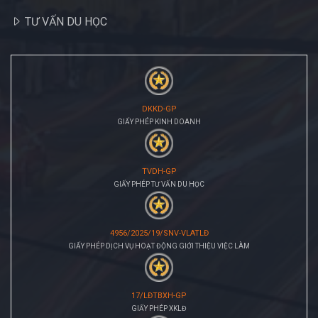
TƯ VẤN DU HỌC
DKKD-GP
GIẤY PHÉP KINH DOANH
TVDH-GP
GIẤY PHÉP TƯ VẤN DU HỌC
4956/2025/19/SNV-VLATLĐ
GIẤY PHÉP DỊCH VỤ HOẠT ĐỘNG GIỚI THIỆU VIỆC LÀM
17/LĐTBXH-GP
GIẤY PHÉP XKLĐ